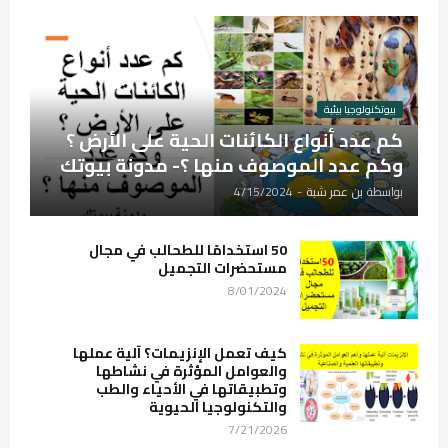
بيوتكنولوجيا بيئية
كم عدد أنواع الكائنات الحية على الأرض ؟
وكم عدد الموصوف منها ؟- مدونة بيوتك
بواسطة
بن عمر شبة
-
4/15/2024
50 استخدامًا للطحالب في مجال
مستحضرات التجميل
8/01/2024
كيف تعمل الإنزيمات؟ آلية عملها
والعوامل المؤثرة في نشاطها
وتطبيقاتها في الأحياء والطب
والتكنولوجيا الحيوية
7/21/2026