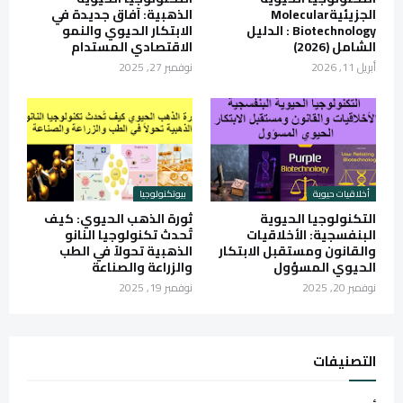
الجزيئيةMolecular
الذهبية: آفاق جديدة في
Biotechnology : الدليل
الابتكار الحيوي والنمو
الشامل (2026)
الاقتصادي المستدام
أبريل 11, 2026
نوفمبر 27, 2025
أخلاقيات حيوية
بيوتكنولوجيا
التكنولوجيا الحيوية
ثورة الذهب الحيوي: كيف
البنفسجية: الأخلاقيات
تُحدث تكنولوجيا النانو
والقانون ومستقبل الابتكار
الذهبية تحولاً في الطب
الحيوي المسؤول
والزراعة والصناعة
نوفمبر 20, 2025
نوفمبر 19, 2025
التصنيفات