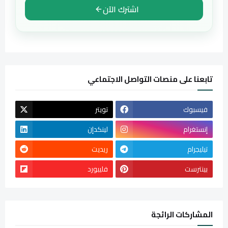
اشترك الآن
تابعنا على منصات التواصل الاجتماعي
فيسبوك
تويتر
إنستغرام
لينكدإن
تيليجرام
ريديت
بينترست
فليبورد
المشاركات الرائجة