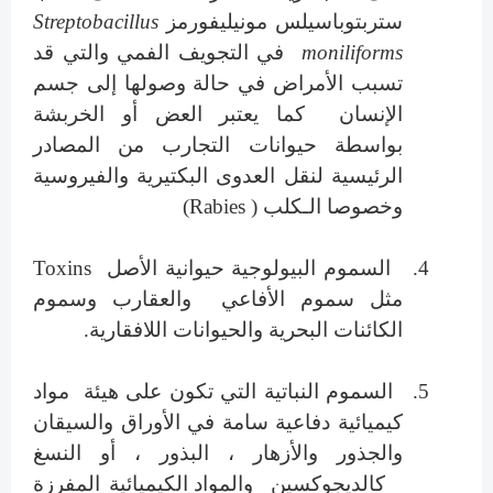
ستربتوباسيلس مونيليفورمز
Streptobacillus
moniliforms
في التجويف الفمي والتي قد
تسبب الأمراض في حالة وصولها إلى جسم
الإنسان
كما يعتبر
العض أو الخربشة
بواسطة حيوانات التجارب من المصادر
الرئيسية لنقل العدوى البكتيرية والفيروسية
وخصوصا الـكلب (
Rabies
)
4.
السموم البيولوجية حيوانية الأصل
Toxins
مثل سموم الأفاعي والعقارب وسموم
الكائنات البحرية والحيوانات اللافقارية.
5.
السموم النباتية التي تكون على هيئة مواد
كيميائية دفاعية سامة في الأوراق والسيقان
والجذور والأزهار ، البذور ، أو النسغ
كالديجوكسين
والمواد الكيميائية المفرزة