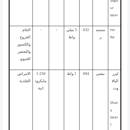
Vapo
ur
laser
He-
مستم
632
5 ميلي
-
-
التئام
Ne
ر
واط
الجروح
والكسور
والتحفيز
الحيوي
ليزر
نبضي
694
1 واط
1-250
الامراض
الياق
مايكروث
الجلدية
وت
انية
(Rub
y
laser
)