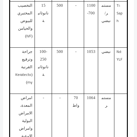
Ti:
مستم
1100
-
500
15
التخصيب
Sap
ر/
-700
نانوثاني
المختبري
h
نبضي
ة
للبيوض
والحيامن
IVF
)
(
Nd:
نبضي
1053
-
500
100-
جراحة
YLF
250
وترقيع
نانوثاني
القرنية
Keratecto
ة
(
my
)
مستم
1064
70
-
-
امراض
ر
واط
المعدة،
الامراض
البولية
وامراض
الاوعية