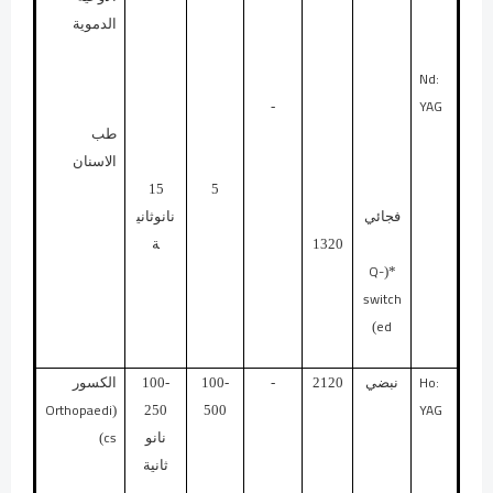
الدموية
Nd:
YAG
-
طب
الاسنان
15
5
فجائي
نانوثاني
1320
ة
Q-
*(
switch
ed
)
Ho:
نبضي
2120
-
100-
100-
الكسور
Orthopaedi
YAG
(
250
500
cs
نانو
)
ثانية