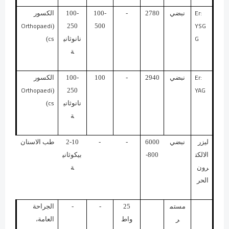
Er:
نبضي
2780
-
100-
100-
الكسور
Orthopaedi
YSG
(
250
500
cs
G
نانوثاني
)
ة
Er:
نبضي
2940
-
100
100-
الكسور
Orthopaedi
YAG
(
250
cs
نانوثاني
)
ة
ليزر
نبضي
6000
-
-
2-10
طب الاسنان
الالكت
-800
بيكوثاني
رون
ة
الحر
مستم
25
-
-
الجراحة
ر
واط
العامة،