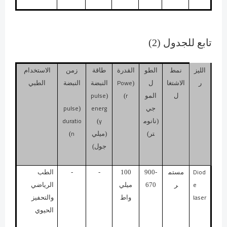
تابع للجدول (2)
الليز
نمط
الطو
القدرة
طاقة
زمن
الاستخدام
Powe
ر
الاشتغا
ل
(
النبضة
النبضة
الطبي
pulse
r
ل
المو
)
(
pulse
energ
جي
(
duratio
y
(نانوم
)
n
تر)
(ميلي
)
جول)
Diod
مستم
900-
100
-
-
الطب
e
ر
670
ميلي
الرياضي
laser
واط
والتحفيز
الحيوي