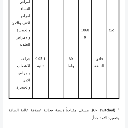
امراض
النساء،
امراض
الانف والاذن
Co
2
1060
والحنجرة
0
والامراض
الجلدية.
فائق
80
-
0.05-1
جراحة
النبضة
واط
ثانية
الاعصاب
وامراض
الاذن
والحنجرة.
*
(Q- switched)
: مشغل مفتاحياً (نبضة فجائية عملاقة عالية الطاقة
.
وقصيرة الامد
جداً)