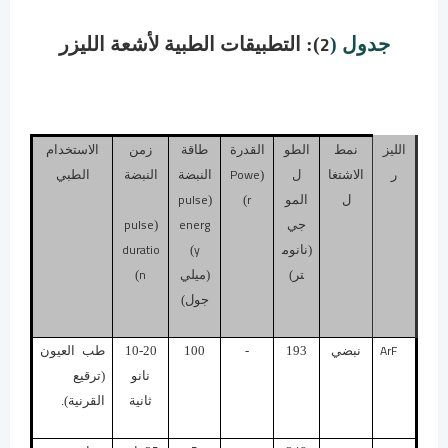
2
جدول (
): التطبيقات الطبية لأشعة الليزر
الليز
نمط
الطو
القدرة
طاقة
زمن
الاستخدام
Powe
ر
الاشتغا
ل
(
النبضة
النبضة
الطبي
pulse
r
ل
المو
)
(
pulse
energ
جي
(
duratio
y
(نانوم
)
n
تر)
(ميلي
)
جول)
ArF
نبضي
193
-
100
10-20
طب العيون
نانو
(ترقيع
ثانية
القرنية).