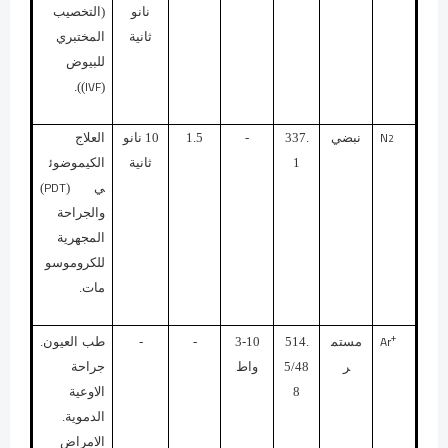
نانو
(التخصيب
ثانية
المختبري
للبيوض
IVF
)).
(
N
2
نبضي
337.
-
1.5
10 نانو
العلاج
1
ثانية
الكيموضوئ
PDT
ي (
)
والجراحة
المجهرية
للكروموسو
مات.
+
Ar
مستم
514.
3-10
-
-
طب العيون.
ر
5/48
واط
جراحة
8
الاوعية
الدموية.
الامراض