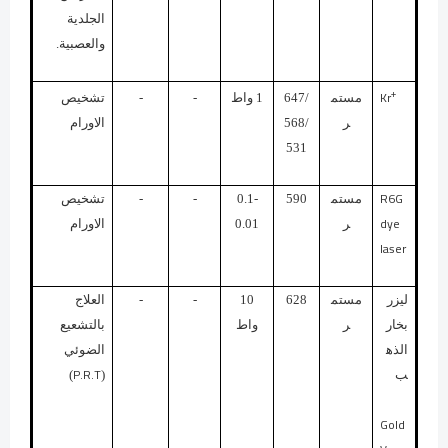
الجلدية
والعصبية.
+
Kr
مستم
647/
1 واط
-
-
تشخيص
ر
568/
الاورام
531
R6G
مستم
590
0.1-
-
-
تشخيص
dye
ر
0.01
الاورام
laser
ليزر
مستم
628
10
-
-
العلاج
بخار
ر
واط
بالتشعيع
الذه
الضوئي
P.R.T
ب
(
)
Gold