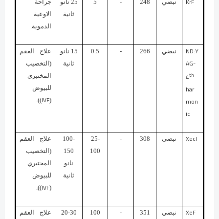
KrF
نبضي
248
-
5
25 نانو
جراحة
ثانية
الاوعية
الدموية.
ND:Y
نبضي
266
-
0.5
15 نانو
علاج العقم
AG-
ثانية
(التخصيب
th
4
المختبري
har
للبيوض
IVF
mon
)).
(
ic
Xecl
نبضي
308
-
25-
100-
علاج العقم
100
150
(التخصيب
نانو
المختبري
ثانية
للبيوض
IVF
)).
(
XeF
نبضي
351
-
100
20-30
علاج العقم