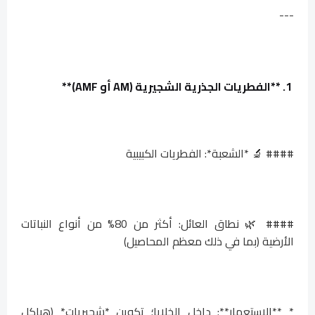
---
1. **الفطريات الجذرية الشجيرية (AM أو AMF)**
#### 🔬 *الشعبة*: الفطريات الكبيبية
#### 🌿 نطاق العائل: أكثر من 80% من أنواع النباتات
الأرضية (بما في ذلك معظم المحاصيل)
* **الاستعمار**: داخل الخلايا؛ تكوين *شجيريات* (هياكل