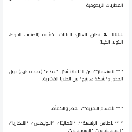
الفطريات الزيجومية
#### 🌲 نطاق العائل: النباتات الخشبية (الصنوبر، البلوط،
البتولا، الكينا)
* **الاستعمار**: بين الخلايا؛ تُشكل *غطاء* (غمد فطري) حول
الجذور و*شبكة هارتيج* بين الخلايا القشرية.
* **الأجسام الثمرية**: الفطر والكمأة.
* **الأجناس الرئيسية**: *الأمانيتا*، *البوليطس*، *اللاكاريا*،
*البيسوليثوس*، *السويلوس*.