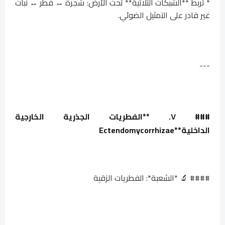
* تربط **الشبكات الثلاثية** تحت الأرض: شجرة ↔ فطر ↔ نبات
غير قادر على التمثيل الضوئي.
---
### ٧. **الفطريات الجذرية الخارجية
الداخلية**
Ectendomycorrhizae
#### 🔬 *الشعبة*: الفطريات الزقية