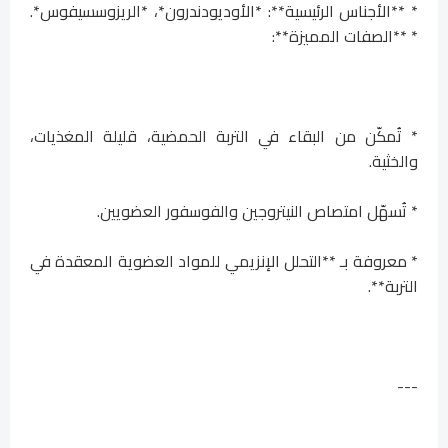
* **الأجناس الرئيسية**: *الأوديودندرون*، *الريزوسسيفوس*.
* **الصفات المميزة**:
* تُمكّن من البقاء في التربة الحمضية، قليلة المغذيات،
والخثية.
* تُسهّل امتصاص النيتروجين والفوسفور العضويين.
* معروفة بـ **التحلل الإنزيمي للمواد العضوية المعقدة في
التربة**.
---