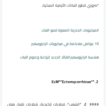
*ضروري لتطور النباتات الأرضية المبكرة.
الميكروبات الجذرية المعززة لنمو النبات
10 عوامل متحكمة في ميكروبات الرايزوسفير
هندسة الرايزوسفير:القائد الجديد للزراعة وعلوم النبات
Ectomycorrhizae
2. **EcM**
#### 🔬 *الشعب*: فطريات قاعدية، فطريات زقية، بعض