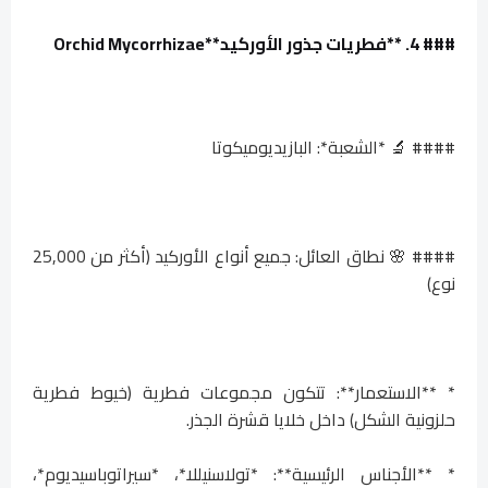
### 4. **فطريات جذور الأوركيد**
Orchid Mycorrhizae
#### 🔬 *الشعبة*: البازيديوميكوتا
#### 🌸 نطاق العائل: جميع أنواع الأوركيد (أكثر من 25,000
نوع)
* **الاستعمار**: تتكون مجموعات فطرية (خيوط فطرية
حلزونية الشكل) داخل خلايا قشرة الجذر.
* **الأجناس الرئيسية**: *تولاسنيللا*، *سيراتوباسيديوم*،