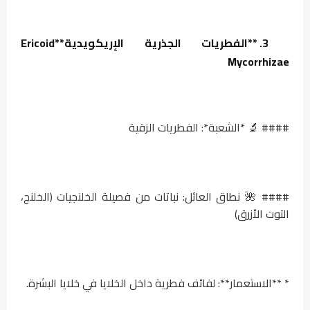
3. **الفطريات الجذرية الإريكويدية**
Ericoid
Mycorrhizae
#### 🔬 *الشعبة*: الفطريات الزقية
#### 🌺 نطاق العائل: نباتات من فصيلة الخلنجيات (الخلنج،
التوت الأزرق)
* **الاستعمار**: لفائف فطرية داخل الخلايا في خلايا البشرة.