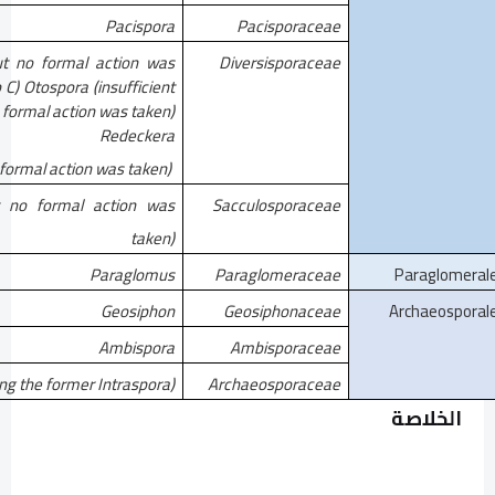
Pacispora
Pacisporaceae
but no formal action was
Diversisporaceae
C) Otospora (insufficient
 formal action was taken)
Redeckera
Tricispora (insufficient evidence, but no formal action was taken)
ut no formal action was
Sacculosporaceae
taken)
Paraglomus
Paraglomeraceae
Paraglomeral
Geosiphon
Geosiphonaceae
Archaeosporal
Ambispora
Ambisporaceae
ng the former Intraspora)
Archaeosporaceae
الخلاصة