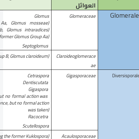
العوائل
Glomerale
Glomus
Glomeraceae
p Aa, Glomus mosseae)
, Glomus intraradices)
n former Glomus Group Aa)
Septoglomus
up B, Glomus claroideum)
Claroideoglomerace
ae
Cetraspora
Gigasporaceae
Diversisporal
Dentiscutata
Gigaspora
but no formal action was
ence, but no formal action
was taken)
Racocetra
Scutellospora
ng the former Kuklospora)
Acaulosporaceae