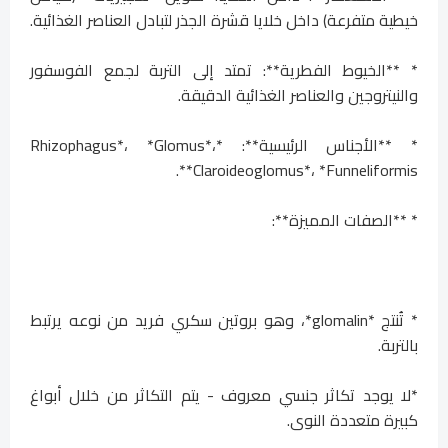
خيطية متفرعة) داخل خلايا قشرة الجذر لتبادل العناصر الغذائية.
* **الخيوط الفطرية**: تمتد إلى التربة لجمع الفوسفور
والنيتروجين والعناصر الغذائية الدقيقة.
* **الأجناس الرئيسية**: *Rhizophagus*، *Glomus*،
*Claroideoglomus*، *Funneliformis*.
* **الصفات المميزة**:
* تُنتج *glomalin*، وهو بروتين سكري فريد من نوعه يرتبط
بالتربة.
*لا يوجد تكاثر جنسي معروف - يتم التكاثر من خلال أبواغ
كبيرة متعددة النوى.