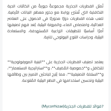
تُمثل الفطريات الجذرية مجموعةً حيويةً من الكائنات الحية
التكافلية التي تُنشئ روابط مع جذور معظم النباتات الأرضية.
تلعب هذه الفطريات دورًا محوريًا في الحصول على العناصر
الغذائية، وامتصاص الماء، والمرونة البيئية. يُعد فهم تصنيفها
أمرًا أساسيًا للتطبيقات الزراعية المُستهدفة، والاستعادة
البيئية، ودراسات التنوع البيولوجي للتربة.
يعتمد تصنيف الفطريات الجذرية على **البنية المورفولوجية**
للتكافل، و**خصوصية المُضيف**، و**استراتيجية الاستعمار**،
و**السلالة التصنيفية**، مما يُتيح للباحثين التمييز بين وظائفها
البيئية وتحسين استخدامها في النظم البيئية المُتنوعة.
7فوائد للفطريات الجذرية(Mycorrhizae)