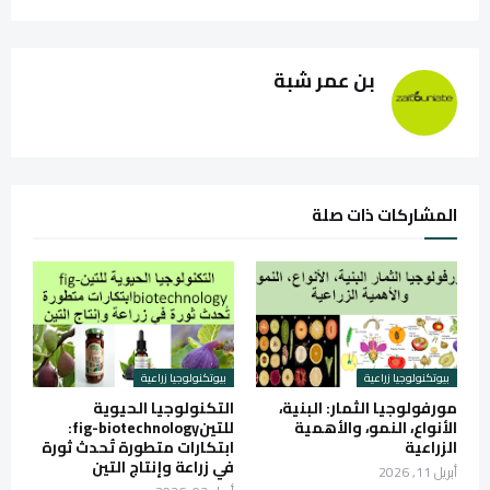
بن عمر شبة
المشاركات ذات صلة
بيوتكنولوجيا زراعية
بيوتكنولوجيا زراعية
مورفولوجيا الثمار: البنية،
التكنولوجيا الحيوية
الأنواع، النمو، والأهمية
للتينfig-biotechnology:
الزراعية
ابتكارات متطورة تُحدث ثورة
في زراعة وإنتاج التين
أبريل 11, 2026