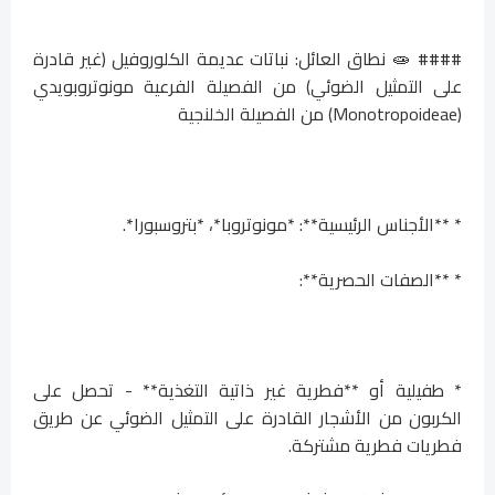
#### 🧫 نطاق العائل: نباتات عديمة الكلوروفيل (غير قادرة
على التمثيل الضوئي) من الفصيلة الفرعية مونوتروبويدي
(Monotropoideae) من الفصيلة الخلنجية
* **الأجناس الرئيسية**: *مونوتروبا*، *بتروسبورا*.
* **الصفات الحصرية**:
* طفيلية أو **فطرية غير ذاتية التغذية** - تحصل على
الكربون من الأشجار القادرة على التمثيل الضوئي عن طريق
فطريات فطرية مشتركة.