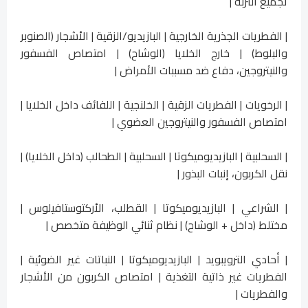
تجميع التربة |
| الفطريات الجذرية الخارجية | البازيديو/الزقية | الأشجار (الصنوبر
والبلوط) | خارج الخلايا (الوشاح) | امتصاص الفسفور
والنيتروجين، دفاع ضد مسببات الأمراض |
| الرخويات | الفطريات الزقية | الخلنجية | اللفائف داخل الخلايا |
امتصاص الفسفور والنيتروجين العضوي |
| السحلبية | البازيديوميكوتا | السحلبية | الطحالب (داخل الخلايا) |
نقل الكربون، إنبات البذور |
| الشراعي | البازيديوميكوتا | القطلب، الأركتوستافيلوس |
مختلط (داخل + الوشاح) | نظام ثنائي الوظيفة متخصص |
| أحادي الترويبويد | البازيديوميكوتا | النباتات غير الضوئية |
الفطريات غير ذاتية التغذية | امتصاص الكربون من الأشجار
والفطريات |