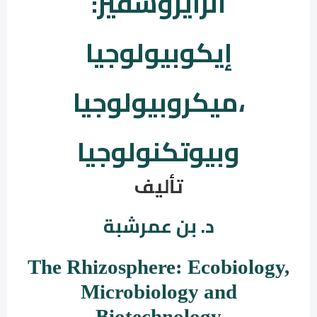
الرايزوسفير:
إيكوبيولوجيا
،ميكروبيولوجيا
وبيوتكنولوجيا
تأليف
د. بن عمرشبة
The Rhizosphere:
Ecobiology,
Microbiology
and
Biotechnology