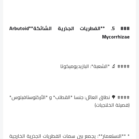
### 5. **الفطريات الجذرية الشائكة**
Arbutoid
Mycorrhizae
#### 🔬 *الشعبة*: البازيديوميكوتا
#### 🌳 نطاق العائل: جنسا *القطلب* و *الأركتوستافيلوس*
(فصيلة الخلنجيات)
* **الاستعمار**: يجمع بين سمات الفطريات الجذرية الخارجية