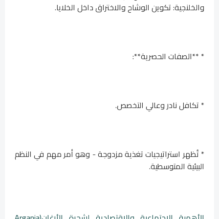
والخلنجية: تكوين الوشاح والاختراق داخل الخلايا.
* **الصفات الحصرية**:
* تكافل نادر وعالي التخصص.
* تُظهر استراتيجيات تغذية مزدوجة - وهو أمر مهم في النظم
البيئية المتوسطية.
الأهمية الاجتماعية والاقتصادية لشجرة الأرغان(Argania