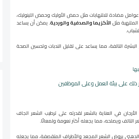
 عوامل مضادة للالتهابات مثل حمض الأوليك وحمض اللينوليك،
 الملتهبة مثل
الأكزيما والصدفية والوردية
. يمكن أن يساعد
لشباب.
ام البشرة التالفة، مما يساعد على تقليل الندبات وتحسين الصحة
ر ذلك على بيئة العمل وعلى الموظفين
 الأرجان في العناية بالشعر لقدرته على ترطيب الشعر الجاف
لتالف ويصلحه، مما يجعله أكثر نعومة ولمعانًا.
 الدهني يروض الشعر المجعد والأطراف المتقصفة، مما يجعله