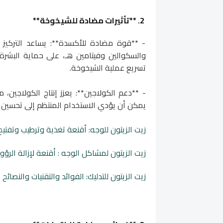
2. **تأثيرات مضادة للشيخوخة**
- **قوة مضادة للأكسدة**: يساعد التركيز ا
والسكوالين وفيتامين هـ، على حماية البشرة 
تسريع عملية الشيخوخة.
- **دعم الكولاجين**: يعزز إنتاج الكولاجين،
يمكن أن يؤدي الاستخدام المنتظم إلى تحسين م
زيت الزيتون للوجه: أقنعة تغذية وترطيب وتفتيح
زيت الزيتون لمشاكل الوجه : أقنعة لإزالة الر
زيت الزيتون للتدليك: الفوائد والتقنيات والنصائح