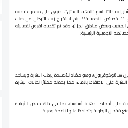
Argania spinosa*)، والذي يشار إليه غالبًا باسم "الذهب السائل"، يحتوي على مجموعة غنية
**الخصائص التجميلية**. يتم استخراج زيت الأركان من حبات
المغرب وبعض مناطق الجزائر، وقد تم تقديره لقرون لفعاليته
ائصه التجميلية الرئيسية:
امين هـ (توكوفيرول)، وهو مضاد للأكسدة يرطب البشرة ويساعد
شرة على الاحتفاظ بالماء، مما يجعله ممتازًا لحالات البشرة
لزيت على أحماض دهنية أساسية، بما في ذلك حمض الأوليك
منع فقدان الرطوبة وتحافظ عليها ناعمة ومرنة.