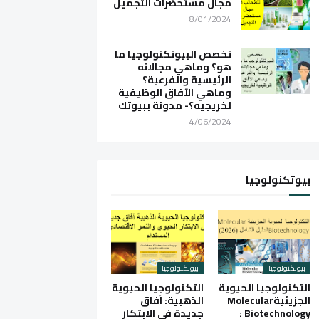
مجال مستحضرات التجميل
8/01/2024
تخصص البيوتكنولوجيا ما
هو؟ وماهي مجالاته
الرئيسية والفرعية؟
وماهي الآفاق الوظيفية
لخريجيه؟- مدونة ببيوتك
4/06/2024
بيوتكنولوجيا
بيوتكنولوجيا
بيوتكنولوجيا
التكنولوجيا الحيوية
التكنولوجيا الحيوية
الجزيئيةMolecular
الذهبية: آفاق
Biotechnology :
جديدة في الابتكار