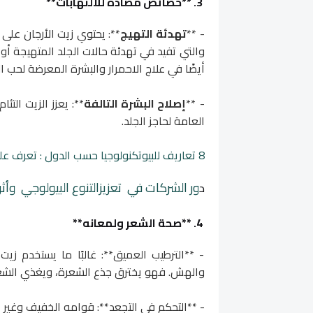
3. **خصائص مضادة للالتهابات**
- **
تهدئة التهيج
**: يحتوي زيت الأرجان على
والتي تفيد في تهدئة حالات الجلد المتهيجة أو
أيضًا في علاج الاحمرار والبشرة المعرضة لحب ا
- **
إصلاح البشرة التالفة
**: يعزز الزيت التئ
العامة لحاجز الجلد.
8 تعاريف للبيوتكنولوجيا حسب الدول : تعرف عليها
ور الشركات في تعزيزالتنوع البيولوجي وأث
د
4. **صحة الشعر ولمعانه**
- **الترطيب العميق**: غالبًا ما يستخدم زيت
والهش. فهو يخترق جذع الشعرة، ويغذي الشعر ا
- **التحكم في التجعد**: قوامه الخفيف وغير