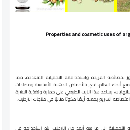
Properties and cosmetic uses of arg
لأركان (Argania spinosa) مشهور بخصائصه الفريدة واستخداماته التجميلية المتعددة، مما
ميع أنحاء العالم. غني بالأحماض الدهنية الأساسية ومضادات
ركبات المضادة للالتهابات، يساعد هذا الزيت الطبيعي على حماية وتغذية البشرة
تصاصه السريع يجعله أيضًا مكونًا مثاليًا في منتجات الترطيب.
التجميلية إلى ما هو أبعد من الترطيب. يتم استخدامه في