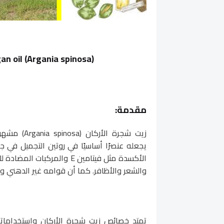
an oil (Argania spinosa)
مقدمة:
زيت شجرة ا
يجعله عنصرًا أساسيًا في روتين التجميل في ج
الأكسدة مثل فيتامين E والم
والشعر والأظافر. كما أن قوامه غير الدهني وام
تمتد خصائص زيت شجرة الأركان واستخداماته 