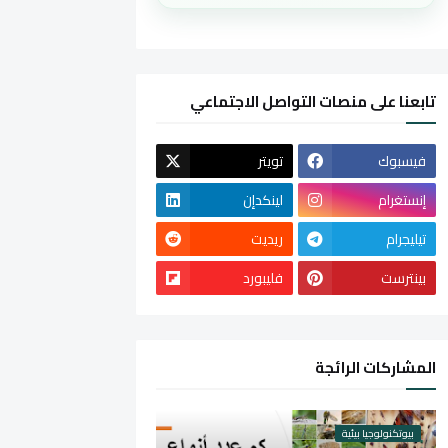
تابعنا على منصات التواصل الاجتماعي
فيسبوك
تويتر
إنستغرام
لينكدإن
تيليجرام
ريديت
بينترست
فليبورد
المشاركات الرائجة
بيوتكنولوجيا بيئية