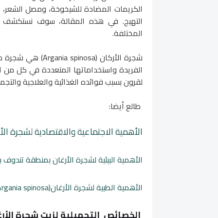
الكريمات المضادة للشيخوخة، ومصل الشعر، وعل
التهيج. في هذه المقالة، سوف نستكشف الفو
المختلفة.
شجرة الأركان (osa
الفريدة واستخداماتها المتعددة في كل من ال
لقرون بسبب فوائده الغذائية والعلاجية والتجميل
طالع أيضا:
الأهمية الاجتماعية والاقتصادية لشجرة الأرغان(ia spinosa
الأهمية البيئية لشجرة الأرغان بمنطقة تندوف با
الأهمية الطبية لشجرة الأرغان(Argania spinosa): أكثر من 24 فائدة طبية
الخصائص التجميلية لزيت شجرة الأرغان(nia spinosa