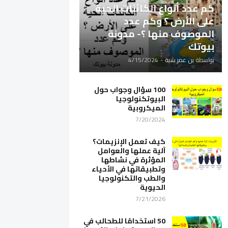
كم عدد أنواع الكائنات الحية
على الأرض ؟ وكم عدد
الموصوف منها ؟- مدونة
بيوتك
بواسطة
بن عمر شبة
-
4/15/2024
100 سؤال وجواب حول
البيوتكنولوجيا
الميكروبية
7/20/2024
كيف تعمل الإنزيمات؟
آلية عملها والعوامل
المؤثرة في نشاطها
وتطبيقاتها في الأحياء
والطب والتكنولوجيا
الحيوية
7/21/2026
50 استخدامًا للطحالب في