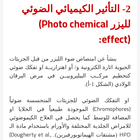
2-
التأثير الكيميائي الضوئي
(
Photo chemical
لليزر
effect)
:
ينشأ عن امتصاص ضوء الليزر من قبل الجزيئات
الحيوية اثارة الكترونية و/ أو اهتزازيــة او تفكك ضوئي
كتحطيم مركــب البيليروبيــن في مرض اليرقان
الولادي (الشكل 1-أ).
او التفكك الضوئي للجزيئات المتحسسة ضوئياً
(Chromophores)
الموجودة طبيعياً في الخلايا او
المضافة للوسط كما يحصل في العلاج الكيموضوئي
للامراض الجلدية المختلفة والأورام باستخدام مادة الـ
(Dougherty et al.,
HPD
(مشتقات الهيماتوبورفيرين).