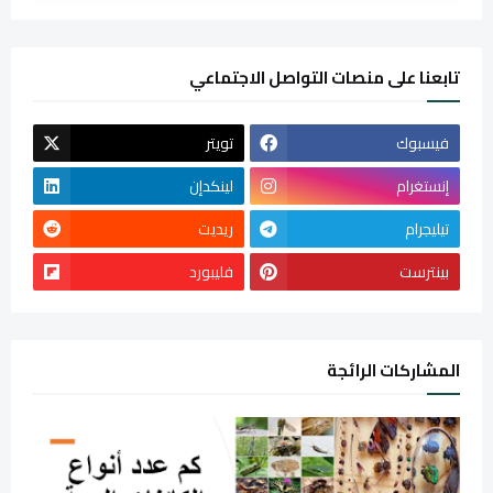
تابعنا على منصات التواصل الاجتماعي
فيسبوك
تويتر
إنستغرام
لينكدإن
تيليجرام
ريديت
بينترست
فليبورد
المشاركات الرائجة