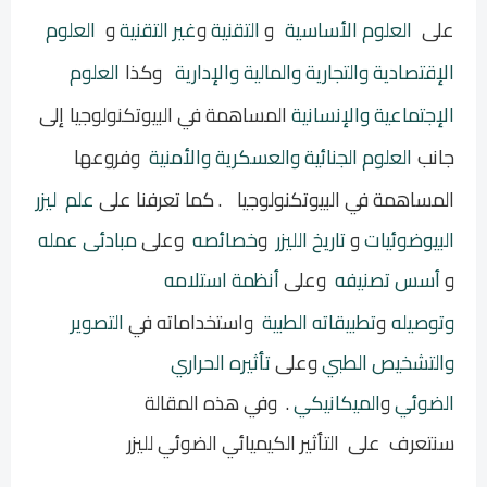
على
العلوم الأساسية
و
التقنية
و
غير التقنية
و
العلوم
الإقتصادية والتجارية والمالية والإدارية
وكذا
العلوم
الإجتماعية والإنسانية
المساهمة في البيوتكنولوجيا
إلى
جانب
العلوم الجنائية والعسكرية والأمنية
وفروعها
المساهمة في البيوتكنولوجيا
. كما تعرفنا على
علم ليزر
البيوضوئيات
و
تاريخ الليزر
و
خصائصه
وعلى
مبادئى عمله
و
أسس تصنيفه
وعلى
أنظمة استلامه
وتوصيله
و
تطبيقاته الطبية
واستخداماته في
التصوير
والتشخيص الطبي
وعلى
تأثيره الحراري
الضوئي
و
الميكانيكي
. و
في هذه المقالة
سنتعرف
على التأثير الكيميائي الضوئي لليزر