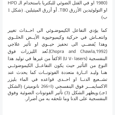
HPD
1980)
او في القتل الضوئي للبكتريا باستخدام الـ
TBO
او التولوئيدين الأزرق
. أو أزرق الميثيلين. (شكل 1
ب)
كما يؤدي التفاعل الكيموضـوئي الى احــداث تغيير
وانتعــاش في حركية وكيميوحيوية الأيــض الخلــوي
وهذا يُفضــي الى تحفيز حيــوي او تأثير علاجي
(Chopra and Chawla,1992)
.تُعد الليزرات فوق
(U V- lasers)
البنفسجية
الاكفأ من غيرها في توليد هذا
النوع من التأثير حيث يكون التفاعــل الكيموضوئــي
هنـا وليـد اثــارة متعددة الفوتونــات كما يحدث عند
تشــعيع الدنــا او احــدى قواعده في الماء بليزر
الاكسايمـــر فوق البنفسجي (
l
=266 نانوميتر) (الشكل
1جـ).ويظهر الشكل (3) تأثير الفوتونات الضوئية وفوق
البنفسجية على الدنا وما تلحقه به من أضرار.