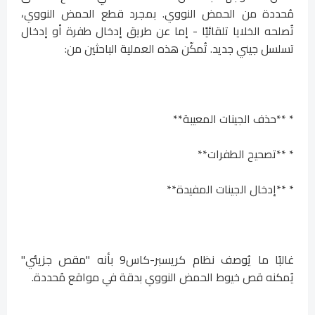
مُحددة من الحمض النووي. بمجرد قطع الحمض النووي،
تُصلحه الخلايا تلقائيًا - إما عن طريق إدخال طفرة أو إدخال
تسلسل جيني جديد. تُمكّن هذه العملية الباحثين من:
* **حذف الجينات المعيبة**
* **تصحيح الطفرات**
* **إدخال الجينات المفيدة**
غالبًا ما يُوصف نظام كريسبر-كاس9 بأنه "مقص جزيئي"
يُمكنه قص خيوط الحمض النووي بدقة في مواقع مُحددة.