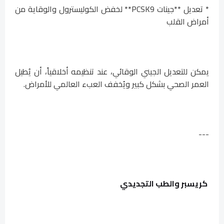
* تعديل **جينات PCSK9** لخفض الكوليسترول والوقاية من
أمراض القلب
يمكن للتعديل الجيني الوقائي، عند تنظيمه أخلاقياً، أن يُطيل
العمر الصحي بشكل كبير ويُخفف العبء العالمي للأمراض.
---
كريسبر والطب التجديدي