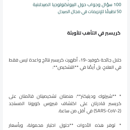
100 سؤال وجواب حول البيوتكنولوجيا الصيدلانية
50 تطبيقًا للإنزيمات في مجال الصيدل
كريسبر في التأهب للأوبئة
خلال جائحة كوفيد-19، أظهرت كريسبر نتائج واعدة ليس فقط
في العلاج، بل أيضًا في **التشخيص**:
* **شيرلوك وديتيكتر**: منصتان تشخيصيتان قائمتان على
كريسبر قادرتان على اكتشاف فيروس كورونا المستجد
(SARS-CoV-2) في أقل من ساعة.
* توفر هذه الأدوات **حلول اختبار محمولة، وبأسعار