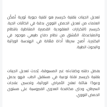
تعديل الجينات بتقنية كريسبر هو تقنية حيوية ثورية تُمكّن
العلماء من تعديل الحمض النووي بدقة في الكائنات الحية.
كريسبر (التكرارات العنقودية القصيرة المتناظرة بانتظام
والمتباعدة)، المُشتق من نظام دفاع طبيعي موجود في
البكتيريا، أصبح سريعًا أداة فعّالة في الهندسة الوراثية
والبحوث الطبية.
بفضل دقته وكفاءته غير المسبوقة، يُحدث تعديل الجينات
بتقنية كريسبر نقلة نوعية في مستقبل الطب. فهو يحمل
وعودًا هائلة لعلاج الأمراض الوراثية، وتحسين علاجات
السرطان، وحتى مكافحة العدوى الفيروسية على مستوى
الحمض النووي.