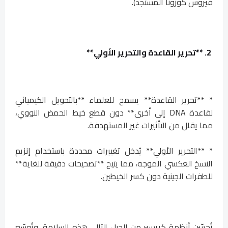
فيروس كورونا المستجد).
2. **تحرير القاعدة والتحرير الأولي**
* **تحرير القاعدة** يسمح للعلماء **بالتحويل الكيميائي
لقاعدة DNA إلى أخرى** دون قطع خيط الحمض النووي،
مما يقلل من التأثيرات غير المستهدفة.
* **التحرير الأولي** يُدخل تغييرات محددة باستخدام إنزيم
النسخ العكسي الموجه، مما يتيح **تصحيحات دقيقة للغاية**
للطفرات الجينية دون كسر الخيطين.
تُحسّن أنظمة كريسبر من الجيل التالي هذه السلامة، وتُوسّع