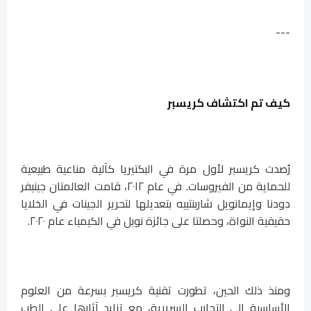
---
كيف تم اكتشاف كريسبر
رُصدت كريسبر لأول مرة في البكتيريا كآلية مناعية طبيعية
للحماية من الفيروسات. في عام ٢٠١٢، قامت العالمتان جينيفر
دودنا وإيمانويل شاربنتييه بتعديلها لتحرير الجينات في الخلايا
حقيقية النواة، وحصلتا على جائزة نوبل في الكيمياء عام ٢٠٢٠.
ومنذ ذلك الحين، تطورت تقنية كريسبر بسرعة من العلوم
الأساسية إلى التجارب السريرية، مع تزايد آثارها على الطب