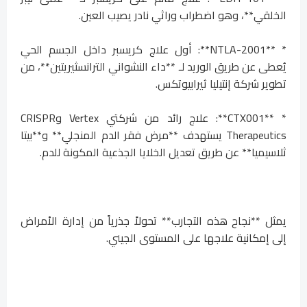
الخلقي**، وهو اضطراب وراثي نادر يصيب العين.
* **NTLA-2001**: أول علاج كريسبر داخل الجسم الحي
يُعطى عن طريق الوريد لـ **داء النشواني الترانسثيريتين**، من
تطوير شركة إنتيليا ثيرابيوتكس.
* **CTX001**: علاج رائد من شركتي Vertex وCRISPR
Therapeutics يستهدف **مرض فقر الدم المنجلي** و**بيتا
ثلاسيميا** عن طريق تعديل الخلايا الجذعية المكونة للدم.
يمثل **نجاح هذه التجارب** تحولاً جذرياً من إدارة الأمراض
إلى إمكانية علاجها على المستوى الجيني.
--