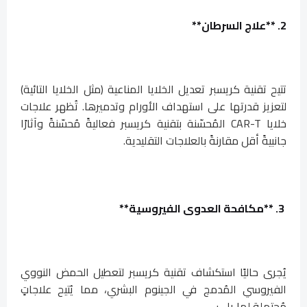
2. **علاج السرطان**
تتيح تقنية كريسبر تعديل الخلايا المناعية (مثل الخلايا التائية)
لتعزيز قدرتها على استهداف الأورام وتدميرها. تُظهر علاجات
خلايا CAR-T المُحسّنة بتقنية كريسبر فعاليةً مُحسّنةً وآثارًا
جانبيةً أقل مقارنةً بالعلاجات التقليدية.
3. **مكافحة العدوى الفيروسية**
يُجرى حاليًا استكشاف تقنية كريسبر لتعطيل الحمض النووي
الفيروسي المُدمج في الجينوم البشري، مما يُتيح علاجاتٍ
مُحتملة لما يلي: