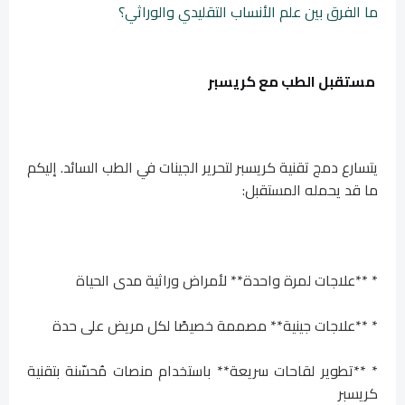
ما الفرق بين علم الأنساب التقليدي والوراثي؟
مستقبل الطب مع كريسبر
يتسارع دمج تقنية كريسبر لتحرير الجينات في الطب السائد. إليكم
ما قد يحمله المستقبل:
* **علاجات لمرة واحدة** لأمراض وراثية مدى الحياة
* **علاجات جينية** مصممة خصيصًا لكل مريض على حدة
* **تطوير لقاحات سريعة** باستخدام منصات مُحسّنة بتقنية
كريسبر