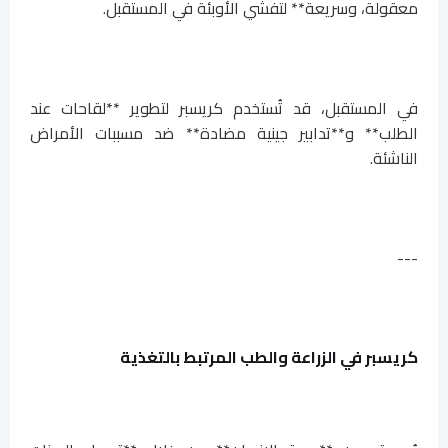
معقولة، وسريعة** لتفشي الأوبئة في المستقبل.
في المستقبل، قد تُستخدم كريسبر لتطوير **لقاحات عند
الطلب** و**تدابير جينية مضادة** ضد مسببات الأمراض
الناشئة.
---
كريسبر في الزراعة والطب المرتبط بالتغذية