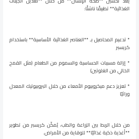
يُعد تحسين **صحة الإنسان** من خلال **تعديل الجينات
الغذائية** تطبيقًا ناشئًا:
* تدعيم المحاصيل بـ **العناصر الغذائية الأساسية** باستخدام
كريسبر
* إزالة مسببات الحساسية والسموم من الطعام (مثل القمح
الخالي من الغلوتين)
* تعزيز دعم ميكروبيوم الأمعاء من خلال البروبيوتيك المعدل
وراثيًا
من خلال الربط بين الزراعة والطب، يُمكّن كريسبر من تطوير
**أغذية ذكية غذائيًا** للوقاية من الأمراض.