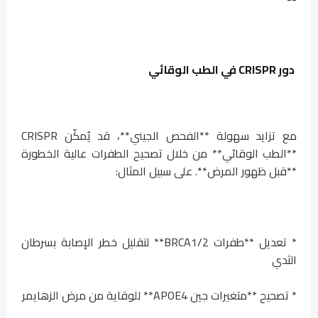
دور CRISPR في الطب الوقائي
مع تزايد سهولة **الفحص الجيني**، قد يُمكّن CRISPR
**الطب الوقائي** من خلال تصحيح الطفرات عالية الخطورة
**قبل ظهور المرض**. على سبيل المثال:
* تعديل **طفرات BRCA1/2** لتقليل خطر الإصابة بسرطان
الثدي
* تصحيح **متغيرات جين APOE4** للوقاية من مرض الزهايمر