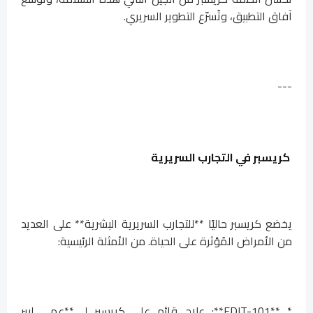
آفاق التطبيق، وتُسرّع التطوير السريري.
---
كريسبر في التجارب السريرية
يخضع كريسبر حاليًا **للتجارب السريرية البشرية** على العديد
من الأمراض المُؤثرة على الحياة. من الأمثلة الرئيسية:
* **EDIT-101**: علاج قائم على كريسبر لـ **عمى ليبر