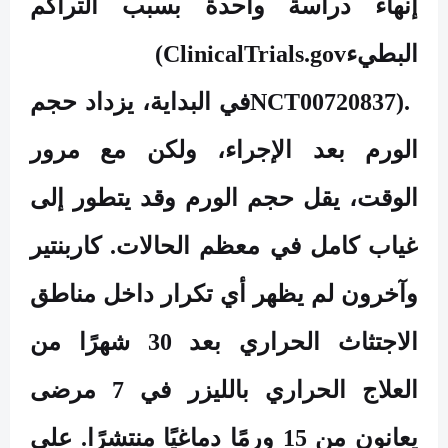
إنهاء دراسة واحدة بسبب التراكم
البطيء
(ClinicalTrials.gov
NCT00720837).
في البداية، يزداد حجم
الورم بعد الإجراء، ولكن مع مرور
الوقت، يقل حجم الورم وقد يتطور إلى
غياب كامل في معظم الحالات. كاربنتير
وآخرون لم يظهر أي تكرار داخل مناطق
الاجتثاث الحراري بعد 30 شهرًا من
العلاج الحراري بالليزر في 7 مرضى
يعانون من 15 ورمًا دماغيًا منتشرًا. على