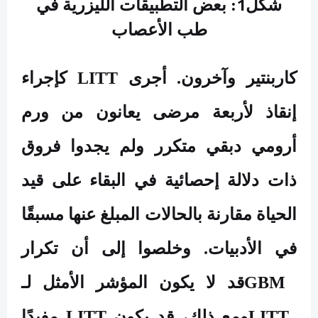
1
شكل
: بعض التطبيقات الليزرية في
طب الأعصاب
كاربنتير وآخرون. أجرى
LITT
كإجراء
إنقاذ لأربعة مرضى يعانون من ورم
أرومي دبقي متكرر ولم يجدوا فروق
ذات دلالة إحصائية في البقاء على قيد
الحياة مقارنة بالحالات المبلغ عنها مسبقًا
في الأدبيات. وخلصوا إلى أن تكرار
GBM
قد لا يكون المؤشر الأمثل لـ
LITT
ومع ذلك، قد يكون
LITT
مفيدًا