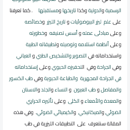
الرسمية
و
الدولية
وكذا
تاريخها
و
مستقبلها
. كما تعرفنا
على
علم ليزر البيوضوئيات
و
تاريخ الليزر
و
خصائصه
وعلى
مبادئى عمله
و
أسس تصنيفه
و
خطورته
وعلى
أنظمة استلامه وتوصيله
و
تطبيقاته الطبية
واستخداماته في
التصوير والتشخيص الطبي
و
العياني
وفي
الجراحة
وفي ال
تحفيزه الحيوي
و
على
إستخداماته
في الجراحة المجهرية والطباعة الحيوية
و
في
طب الكسور
والمفاصل
و
طب العيون
و
النساء
و
الجلد
و
الاسنان
و
المعدة والأمعاء
و
الكلى
و
على
تأثيره الحراري
الضوئي
و
الميكانيكي
و
الكيميائي الضوئي
. و
في هذه
المقالة سنتعرف
على التطبيقات الليزرية في طب