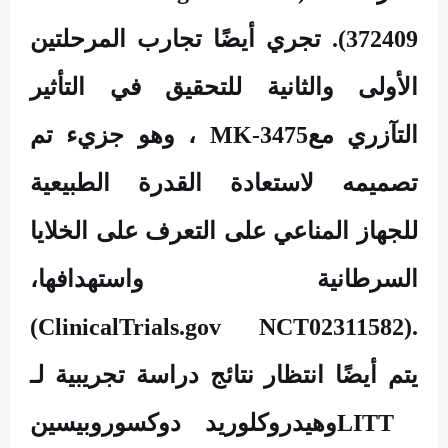
372409
). تجري أيضًا تجارب المرحلتين
الأولى والثانية للتحقيق في التأثير
التآزري مع
MK-3475
، وهو جزيء تم
تصميمه لاستعادة القدرة الطبيعية
للجهاز المناعي على التعرف على الخلايا
السرطانية واستهدافها،
(ClinicalTrials.gov NCT02311582).
يتم أيضًا انتظار نتائج دراسة تجريبية لـ
LITT
وهيدروكلوريد دوكسوروبيسين