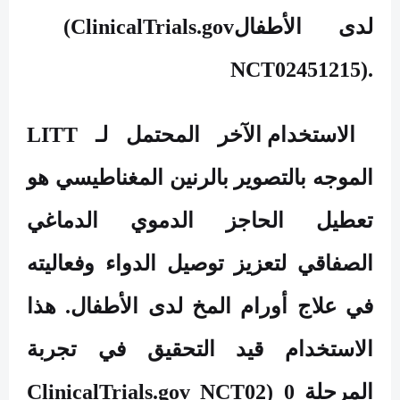
لدى الأطفال
(ClinicalTrials.gov
NCT02451215).
الاستخدام الآخر المحتمل لـ
LITT
الموجه بالتصوير بالرنين المغناطيسي هو
تعطيل الحاجز الدموي الدماغي
الصفاقي لتعزيز توصيل الدواء وفعاليته
في علاج أورام المخ لدى الأطفال. هذا
الاستخدام قيد التحقيق في تجربة
المرحلة 0 (
ClinicalTrials.gov NCT02